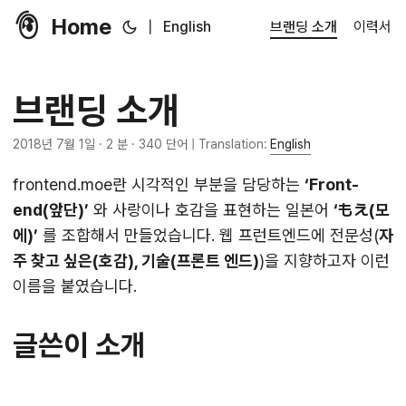
Home
|
English
브랜딩 소개
이력서
브랜딩 소개
2018년 7월 1일
· 2 분 · 340 단어 | Translation:
English
frontend.moe란 시각적인 부분을 담당하는
‘Front-
end(앞단)’
와 사랑이나 호감을 표현하는 일본어
‘もえ(모
에)’
를 조합해서 만들었습니다. 웹 프런트엔드에 전문성(
자
주 찾고 싶은(호감), 기술(프론트 엔드)
)을 지향하고자 이런
이름을 붙였습니다.
글쓴이 소개