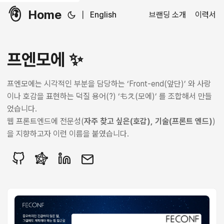
Home
|
English
브랜딩 소개
이력서
프엔모에 ✨
프엔모에는 시각적인 부분을 담당하는
‘Front-end(앞단)’
와 사랑
이나 호감을 표현하는 덕질 용어(?)
‘もえ(모에)’
를 조합해서 만들
었습니다.
웹 프론트엔드에 전문성(
자주 찾고 싶은(호감), 기술(프론트 엔드)
)
을 지향하고자 이런 이름을 붙였습니다.