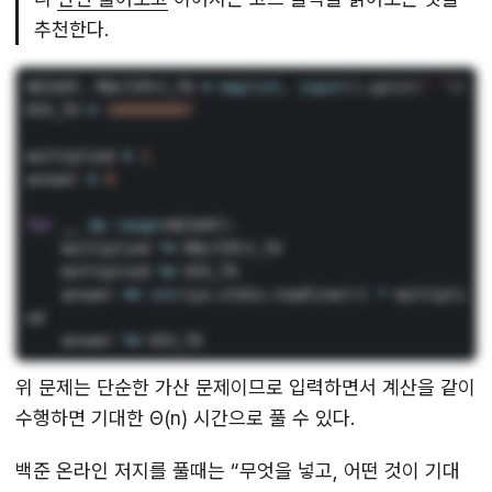
추천한다.
HEIGHT
,
MULTIPLY_TO
=
map
(
int
,
input
()
.
split
(
‘
‘
))
DIV_TO
=
1000000007
multiplied
=
1
answer
=
0
for
__
in
range
(
HEIGHT
):
multiplied
*=
MULTIPLY_TO
multiplied
%=
DIV_TO
answer
+=
int
(
sys
.
stdin
.
readline
())
*
multipli
ed
answer
%=
DIV_TO
위 문제는 단순한 가산 문제이므로 입력하면서 계산을 같이
수행하면 기대한 Θ(n) 시간으로 풀 수 있다.
백준 온라인 저지를 풀때는 “무엇을 넣고, 어떤 것이 기대