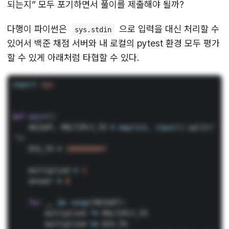
되는지” 모두 포기하면서 풀이를 제출해야 될까?
다행이 파이썬은
으로 입력을 대신 처리할 수
sys.stdin
있어서 백준 채점 서버와 내 로컬의 pytest 환경 모두 평가
할 수 있게 아래처럼 타협할 수 있다.
import
sys
def
main
():
HEIGHT
,
MULTIPLY_TO
=
map
(
int
,
input
()
.
split
(
‘
‘
))
DIV_TO
=
1000000007
multiplied
=
1
answer
=
0
for
__
in
range
(
HEIGHT
):
multiplied
*=
MULTIPLY_TO
multiplied
%=
DIV_TO