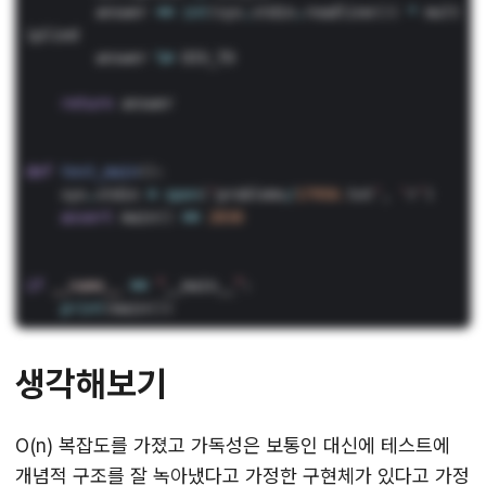
answer
+=
int
(
sys
.
stdin
.
readline
())
*
mult
iplied
answer
%=
DIV_TO
return
answer
def
test_main
():
sys
.
stdin
=
open
(
‘
problems
/
17950.
txt
’
,
‘
r
’
)
assert
main
()
==
2830
if
__name__
==
“
__main__
”
:
print
(
main
())
생각해보기
O(n) 복잡도를 가졌고 가독성은 보통인 대신에 테스트에
개념적 구조를 잘 녹아냈다고 가정한 구현체가 있다고 가정