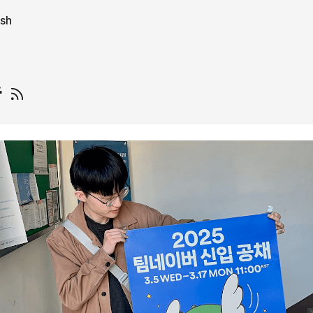
ish
즘